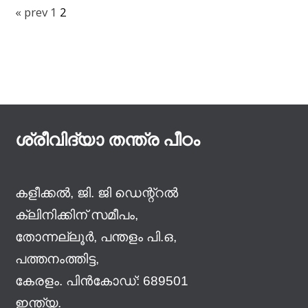
« prev
1
2
ശ്രീവിദ്യാ തന്ത്ര പീഠം
കളീക്കൽ, ജി. ജി ഡെന്റ്റൽ
ക്ലിനിക്കിന് സമീപം,
തോന്നല്ലൂർ, പന്തളം പി‌.ഒ,
പത്തനംത്തിട്ട,
കേരളം. പിൻകോഡ്: 689501
ഇന്ത്യ.