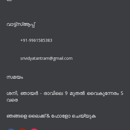
വാട്ട്‌സ്ആപ്പ്
+91-9961585383
srividyatantram@gmail.com
സമയം
ശനി, ഞായർ - രാവിലെ 9 മുതൽ വൈകുന്നേരം 5
വരെ
ഞങ്ങളെ ലൈക്ക് & ഫോളോ ചെയ്യുക